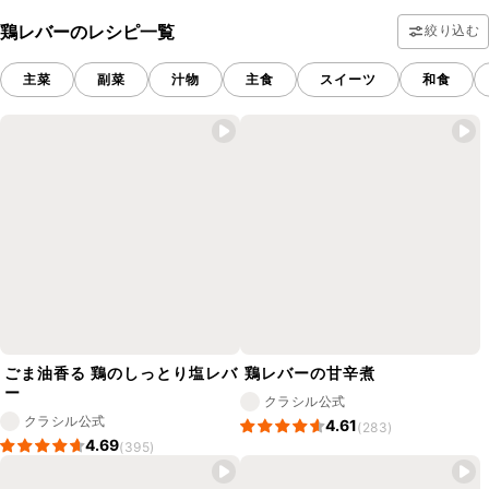
鶏レバーのレシピ一覧
絞り込む
主菜
副菜
汁物
主食
スイーツ
和食
ごま油香る 鶏のしっとり塩レバ
鶏レバーの甘辛煮
ー
クラシル公式
クラシル公式
4.61
(283)
4.69
(395)