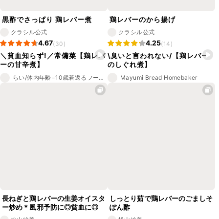
黒酢でさっぱり 鶏レバー煮
鶏レバーのから揚げ
クラシル公式
クラシル公式
4.67
4.25
(30)
(14)
＼貧血知らず!／常備菜【鶏レバ
\臭いと言われない/【鶏レバー
ーの甘辛煮】
のしぐれ煮】
らい/体内年齢−10歳若返るフードコーディネーターのおうちごはん
Mayumi Bread Homebaker
長ねぎと鶏レバーの生姜オイスタ
しっとり茹で鶏レバーのごましそ
ー炒め＊風邪予防に◎貧血に◎
ぽん酢