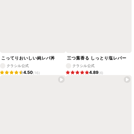
こってりおいしい純レバ丼
三つ葉香る しっとり塩レバー
クラシル公式
クラシル公式
4.50
4.89
(16)
(6)