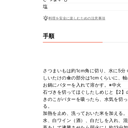
塩
料理を安全に楽しむための注意事項
手順
さつまいもは約1cm角に切り、水に5
しいたけの傘の部分は1cmくらいに、
お鍋にバターを入れて溶かす。※中火
石づきを切ってほぐしたしめじと【2】
きのこがバターを吸ったら、水気を切っ
る。
加熱を止め、洗っておいた米を加える。
水、白ワイン（酒）、白だしを入れ、混
蓋をして沸騰させたら弱火にし約13分