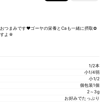
おつまみです❤ゴーヤの栄養とCaも一緒に摂取✿
ますよ☆
1/2本
小1/4弱
小1/2
個包装1個
2～3g
お好みでたっぷり