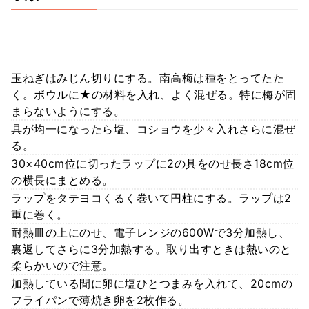
玉ねぎはみじん切りにする。南高梅は種をとってたた
く。ボウルに★の材料を入れ、よく混ぜる。特に梅が固
まらないようにする。
具が均一になったら塩、コショウを少々入れさらに混ぜ
る。
30×40cm位に切ったラップに2の具をのせ長さ18cm位
の横長にまとめる。
ラップをタテヨコくるく巻いて円柱にする。ラップは2
重に巻く。
耐熱皿の上にのせ、電子レンジの600Wで3分加熱し、
裏返してさらに3分加熱する。取り出すときは熱いのと
柔らかいので注意。
加熱している間に卵に塩ひとつまみを入れて、20cmの
フライパンで薄焼き卵を2枚作る。