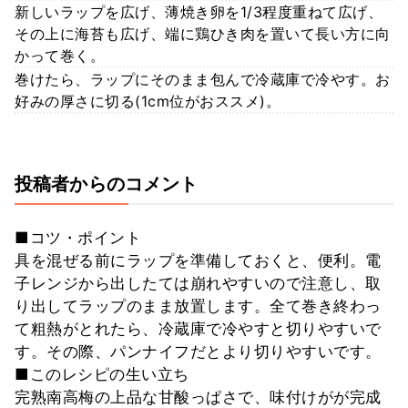
新しいラップを広げ、薄焼き卵を1/3程度重ねて広げ、
その上に海苔も広げ、端に鶏ひき肉を置いて長い方に向
かって巻く。
巻けたら、ラップにそのまま包んで冷蔵庫で冷やす。お
好みの厚さに切る(1cm位がおススメ)。
投稿者からのコメント
■コツ・ポイント
具を混ぜる前にラップを準備しておくと、便利。電
子レンジから出したては崩れやすいので注意し、取
り出してラップのまま放置します。全て巻き終わっ
て粗熱がとれたら、冷蔵庫で冷やすと切りやすいで
す。その際、パンナイフだとより切りやすいです。
■このレシピの生い立ち
完熟南高梅の上品な甘酸っぱさで、味付けがが完成