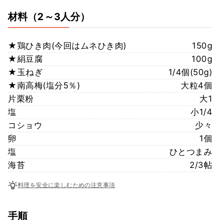
材料
（2～3人分）
★鶏ひき肉(今回はムネひき肉)
150g
★絹豆腐
100g
★玉ねぎ
1/4個(50g)
★南高梅(塩分5％)
大粒4個
片栗粉
大1
塩
小1/4
コショウ
少々
卵
1個
塩
ひとつまみ
海苔
2/3帖
料理を安全に楽しむための注意事項
手順