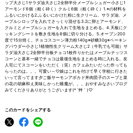
ップ大さじ1サラダ油大さじ2全卵半分メープルシュガー小さじ1
アーモンド6個（粗く砕く）クルミ6個（粗く砕く）1.※の材料を
ふるいにかける2.ふるいにかけた粉に生クリーム、サラダ油、メ
ープルシロップを入れてさっくり混ぜる3.2に卵とアーモンド、
クルミとメープルシュガーを入れて生地をまとめる。4.天板にク
ッキングシートを敷き生地を8個に切り分ける。5.オーブン200
度で15分焼く。チョコスコーン薄力粉140g※砂糖30g※ベーキン
グパウダー小さじ1植物性生クリーム大さじ2（牛乳でも可能）サ
ラダ油大さじ2全卵半分板チョコ1枚作りかたはメープルナッツス
コーンと基本一緒でチョコは最後生地をまとめる時に入れる。友
人宅にてスコーンをいただく（笑）カフェみたいだった作っても
らったのは。。。可愛い～♡娘はこれを付けて早く学校に行きた
いって言ってます夕ご飯サーモンアボカド丼肉団子のスープと菜
の花の胡麻和え美味しかった睡魔が。。。おやすみなさいブログ
みてくださりありがとうございます(*´艸｀)♡
このカードをシェアする