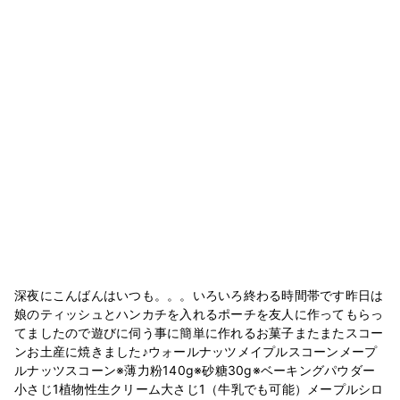
深夜にこんばんはいつも。。。いろいろ終わる時間帯です昨日は
娘のティッシュとハンカチを入れるポーチを友人に作ってもらっ
てましたので遊びに伺う事に簡単に作れるお菓子またまたスコー
ンお土産に焼きました♪ウォールナッツメイプルスコーンメープ
ルナッツスコーン※薄力粉140g※砂糖30g※ベーキングパウダー
小さじ1植物性生クリーム大さじ1（牛乳でも可能）メープルシロ