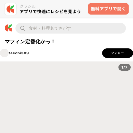
マフィン定番化かっ！
taechi309
フォロー
1/7