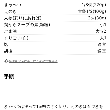
きゃべつ
1/8個(220g)
えのき
大袋1/2(100g)
人参(彩りにあれば)
2㎝(30g)
鶏がらスープの素(顆粒)
小1
ごま油
大1/2
すりごま(白)
大1
塩
適宜
胡椒
適宜
料理を安全に楽しむための注意事項
手順
きゃべつは洗って1㎝幅のざく切り。えのきは石づきを