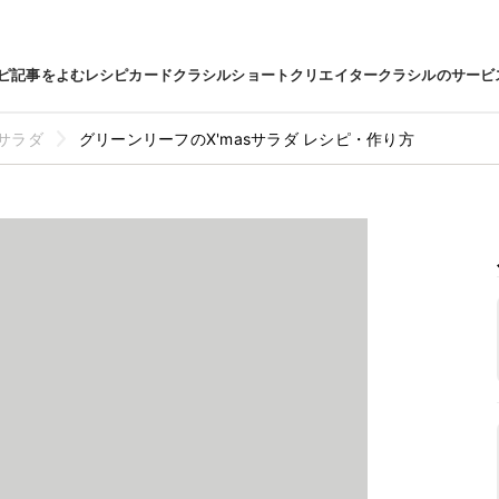
ピ
記事をよむ
レシピカード
クラシルショート
クリエイター
クラシルのサービ
サラダ
グリーンリーフのX'masサラダ レシピ・作り方