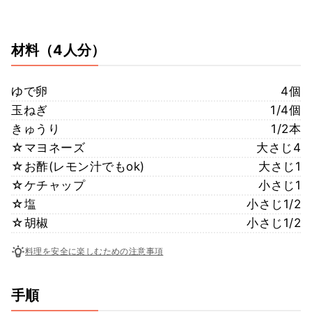
材料
（4人分）
ゆで卵
4個
玉ねぎ
1/4個
きゅうり
1/2本
☆マヨネーズ
大さじ4
☆お酢(レモン汁でもok)
大さじ1
☆ケチャップ
小さじ1
☆塩
小さじ1/2
☆胡椒
小さじ1/2
料理を安全に楽しむための注意事項
手順