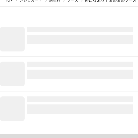
TOP
レシピカード
調味料
ソース
卵たっぷり！タルタルソース