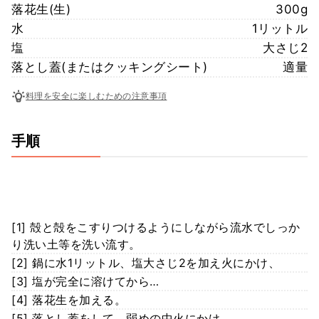
落花生(生)
300g
水
1リットル
塩
大さじ2
落とし蓋(またはクッキングシート)
適量
料理を安全に楽しむための注意事項
手順
[1] 殻と殻をこすりつけるようにしながら流水でしっか
り洗い土等を洗い流す。
[2] 鍋に水1リットル、塩大さじ2を加え火にかけ、
[3] 塩が完全に溶けてから…
[4] 落花生を加える。
[5] 落とし蓋をして、弱めの中火にかけ、