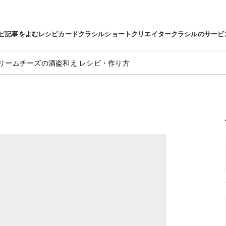
ピ
記事をよむ
レシピカード
クラシルショート
クリエイター
クラシルのサービ
リームチーズの酒盗和え レシピ・作り方