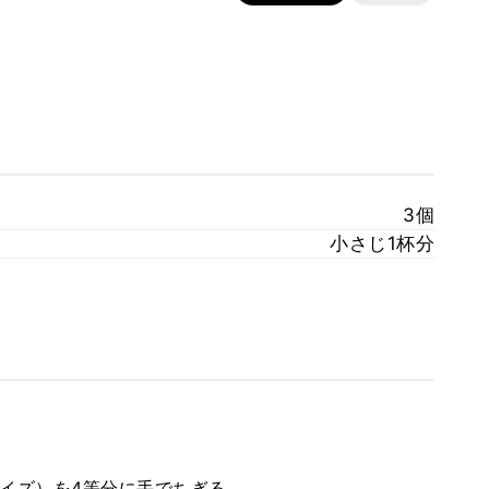
3個
小さじ1杯分
のサイズ）を4等分に手でちぎる。