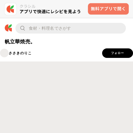
帆立華焼売。
ささきのりこ
フォロー