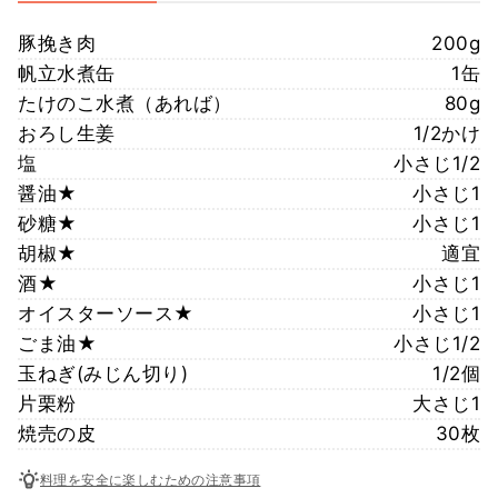
豚挽き肉
200g
帆立水煮缶
1缶
たけのこ水煮（あれば）
80g
おろし生姜
1/2かけ
塩
小さじ1/2
醤油★
小さじ1
砂糖★
小さじ1
胡椒★
適宜
酒★
小さじ1
オイスターソース★
小さじ1
ごま油★
小さじ1/2
玉ねぎ(みじん切り)
1/2個
片栗粉
大さじ1
焼売の皮
30枚
料理を安全に楽しむための注意事項