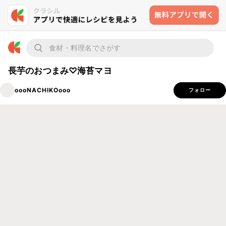
長芋のおつまみ♡海苔マヨ
oooNACHIKOooo
フォロー