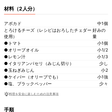
材料
（2人分）
アボカド
中1個
とろけるチーズ（レシピはおろしたチェダー
好みの
使用）
量
●トマト
小1個
●オリーブオイル
小1/2
●レモン汁
小1/3
●イタリアンパセリ（みじん切り）
少し
●玉ねぎみじん
小2
●ケイパー（オリーブでも）
小1強
●塩、ブラックペッパー
少々
料理を安全に楽しむための注意事項
手順