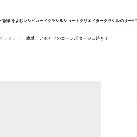
ピ
記事をよむ
レシピカード
クラシルショート
クリエイター
クラシルのサービ
グラタン
簡単！アボカドのコーンポタージュ焼き！