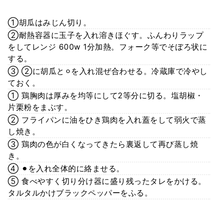
①胡瓜はみじん切り。
②耐熱容器に玉子を入れ溶きほぐす。ふんわりラップ
をしてレンジ 600w 1分加熱。フォーク等でそぼろ状に
する。
③ ②に胡瓜と⚪︎を入れ混ぜ合わせる。冷蔵庫で冷やし
ておく。
① 鶏胸肉は厚みを均等にして2等分に切る。塩胡椒・
片栗粉をまぶす。
② フライパンに油をひき鶏肉を入れ蓋をして弱火で蒸
し焼き。
③ 鶏肉の色が白くなってきたら裏返して再び蒸し焼
き。
④ ⚫︎を入れ全体的に絡ませる。
⑤ 食べやすく切り分け器に盛り残ったタレをかける。
タルタルかけブラックペッパーをふる。