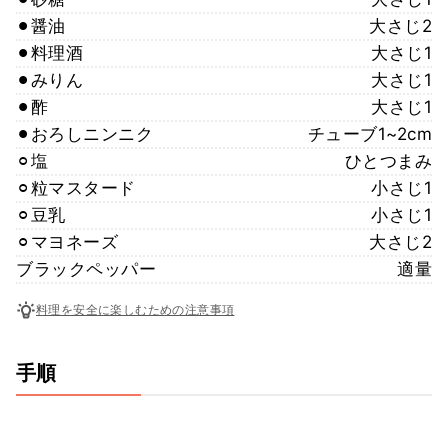
⚫︎醤油
大さじ2
⚫︎料理酒
大さじ1
⚫︎みりん
大さじ1
⚫︎酢
大さじ1
⚫︎おろしニンニク
チューブ1~2cm
⚪︎塩
ひとつまみ
⚪︎粒マスタード
小さじ1
⚪︎豆乳
小さじ1
⚪︎マヨネーズ
大さじ2
ブラックペッパー
適量
料理を安全に楽しむための注意事項
手順