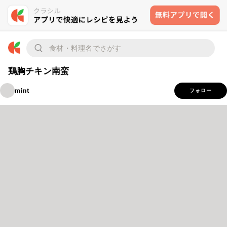
鶏胸チキン南蛮
mint
フォロー