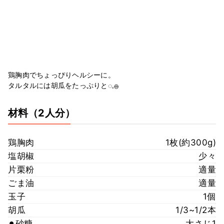
鶏胸肉でちょっぴりヘルシーに。
タルタルには胡瓜をたっぷりと◌𓈒𓐍
材料
（2人分）
鶏胸肉
1枚(約300g)
塩胡椒
少々
片栗粉
適量
ごま油
適量
玉子
1個
胡瓜
1/3~1/2本
⚫︎砂糖
大さじ1