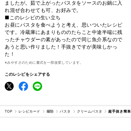
ましたが。茹で上がったパスタをソースのお鍋に入
れ混ぜ合わせても可、お好みで。
■このレシピの生い立ち
お昼にパスタを食べようと考え、思いついたレシピ
です。冷蔵庫にあまりもののたらこと中途半端に残
ったチャウダーの素があったので同じ魚介系なので
あうと思い作りました！手抜きですが美味しかっ
た！
※みやすさのために書式を一部改変しています。
このレシピをシェアする
TOP
レシピカード
麺類
パスタ
クリームパスタ
超手抜き簡