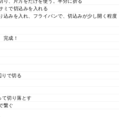
に切り、片方をだけを使う。半分に折る
バサミで切込みを入れる
切り込みを入れ、フライパンで、切込みが少し開く程度
て、完成！
の辺りで切る
沿って切り落とす
で繋ぐ
。