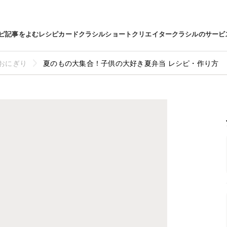
ピ
記事をよむ
レシピカード
クラシルショート
クリエイター
クラシルのサービ
おにぎり
夏のもの大集合！子供の大好き夏弁当 レシピ・作り方