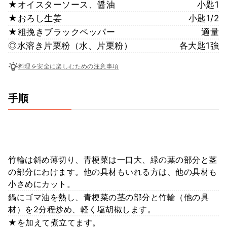
★オイスターソース、醤油
小匙1
★おろし生姜
小匙1/2
★粗挽きブラックペッパー
適量
◎水溶き片栗粉（水、片栗粉）
各大匙1強
料理を安全に楽しむための注意事項
手順
竹輪は斜め薄切り、青梗菜は一口大、緑の葉の部分と茎
の部分にわけます。他の具材もいれる方は、他の具材も
小さめにカット。
鍋にゴマ油を熱し、青梗菜の茎の部分と竹輪（他の具
材）を2分程炒め、軽く塩胡椒します。
★を加えて煮立てます。