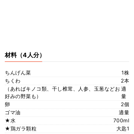
材料
（4人分）
ちんげん菜
1株
ちくわ
2本
（あればキノコ類、干し椎茸、人参、玉葱などお
適
好みの野菜も）
量
卵
2個
ゴマ油
適量
★水
700ml
★鶏ガラ顆粒
大匙1