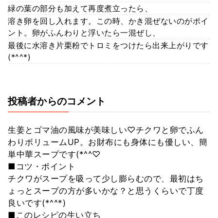
緑の葉の部分も加えて再度煮立ったら、
溶き卵を回し入れます。この時、かき混ぜないのがポイ
ント。卵がふんわりと浮いたら一混ぜし、
最後に水溶き片栗粉でトロミをつけたら出来上がりです
(*^^*)
投稿者からのコメント
生姜とゴマ油の風味が美味しい♡チクワと卵でふん
わりボリュームUP。お財布にも身体にも優しい、簡
単中華スープです(*^^♡
■コツ・ポイント
チクワがスープを吸って少し膨らむので、最初はち
ょっとスープの方が多いかな？と思うくらいで丁度
良いです(*^^*)
■このレシピの生い立ち