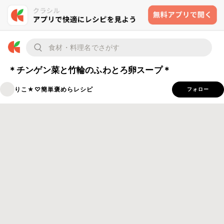
＊チンゲン菜と竹輪のふわとろ卵スープ＊
りこ★♡簡単褒めらレシピ
フォロー