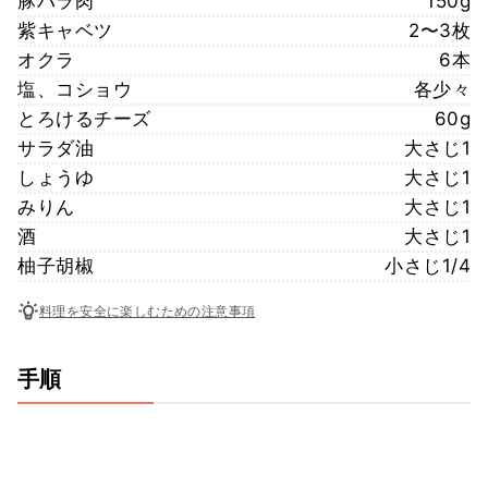
豚バラ肉
150g
紫キャベツ
2〜3枚
オクラ
6本
塩、コショウ
各少々
とろけるチーズ
60g
サラダ油
大さじ1
しょうゆ
大さじ1
みりん
大さじ1
酒
大さじ1
柚子胡椒
小さじ1/4
料理を安全に楽しむための注意事項
手順