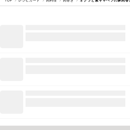
TOP
レシピカード
肉料理
肉巻き
オクラと紫キャベツの豚肉巻