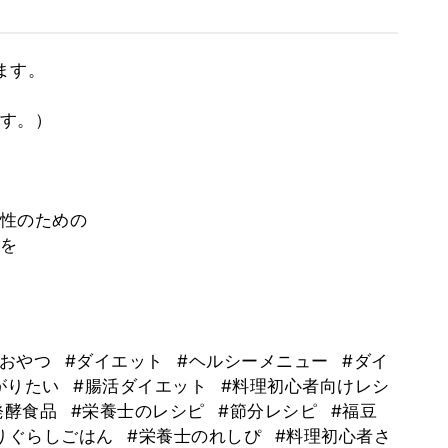
ます。
す。）
性のための
を
#おやつ
#ダイエット
#ヘルシーメニュー
#ダイ
がりたい
#腸活ダイエット
#料理初心者向けレシ
発酵食品
#栄養士のレシピ
#節分レシピ
#福豆
りぐらしごはん
#栄養士のれしぴ
#料理初心者さ