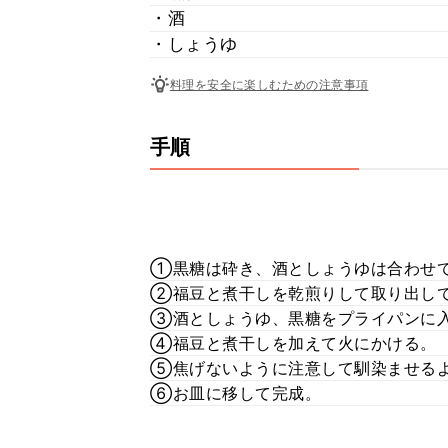
・酒
・しょうゆ
料理を安全に楽しむための注意事項
手順
①黒糖は砕き、酒としょうゆは合わせ
②福豆と煮干しを乾煎りして取り出し
③酒としょうゆ、黒糖をプライパンに
④福豆と煮干しを加えて火にかける。
⑤焦げないように注意して馴染ませる
⑥お皿に移して完成。