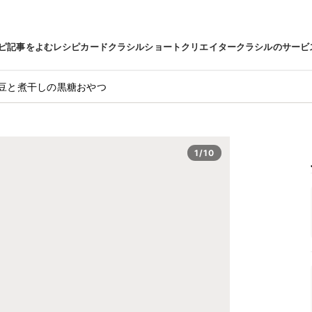
ピ
記事をよむ
レシピカード
クラシルショート
クリエイター
クラシルのサービ
豆と煮干しの黒糖おやつ
1/10