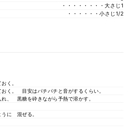
・・・・・・・・大さじ1
・・・・・・小さじ1/2
ておく。
ておく。 目安はパチパチと音がするくらい。
入れ、 黒糖を砕きながら予熱で溶かす。
ように 混ぜる。