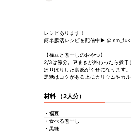
レシピあります！
簡単腸活レシピを配信中▶ @lsm_fuk
【福豆と煮干しのおやつ】
2/3は節分。豆まきが終わったら煮
ぽりぽりした食感がくせになります。
黒糖はコクがある上にカリウムやカル
材料
（2人分）
・福豆
・食べる煮干し
・黒糖