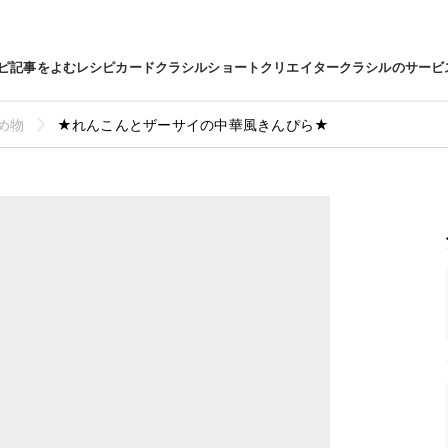
ピ
記事をよむ
レシピカード
クラシルショート
クリエイター
クラシルのサービ
め物
★れんこんとザーサイの中華風きんぴら★