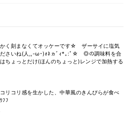
かく刻まなくてオッケーです☆ ザーサイに塩気
ね(人,,-ω･)ｫﾈヵﾞｨ*｡:ﾟ☆ ◎の調味料を合
はちょっとだけ(ほんのちょっと)レンジで加熱する
コリコリ感を生かした、中華風のきんぴらが食べ
ﾌﾌ
。