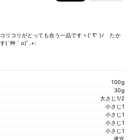
コリがとっても合う一品ですヽ(' ∇' )ﾉ たか
艸｀o)ﾟ.+:
100g
30g
大さじ1/2
小さじ1
小さじ1
小さじ1
小さじ1
適宜