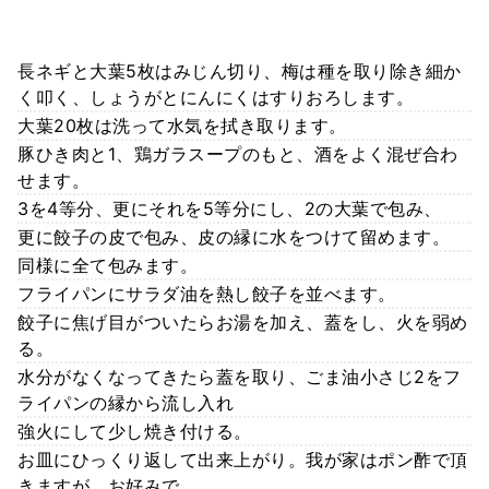
長ネギと大葉5枚はみじん切り、梅は種を取り除き細か
く叩く、しょうがとにんにくはすりおろします。
大葉20枚は洗って水気を拭き取ります。
豚ひき肉と1、鶏ガラスープのもと、酒をよく混ぜ合わ
せます。
3を4等分、更にそれを5等分にし、2の大葉で包み、
更に餃子の皮で包み、皮の縁に水をつけて留めます。
同様に全て包みます。
フライパンにサラダ油を熱し餃子を並べます。
餃子に焦げ目がついたらお湯を加え、蓋をし、火を弱め
る。
水分がなくなってきたら蓋を取り、ごま油小さじ2をフ
ライパンの縁から流し入れ
強火にして少し焼き付ける。
お皿にひっくり返して出来上がり。我が家はポン酢で頂
きますが、お好みで。