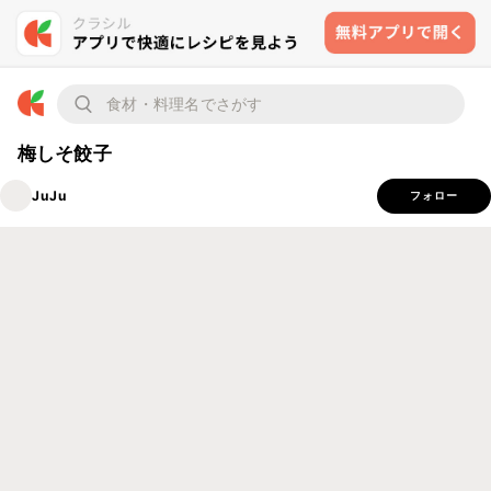
梅しそ餃子
JuJu
フォロー