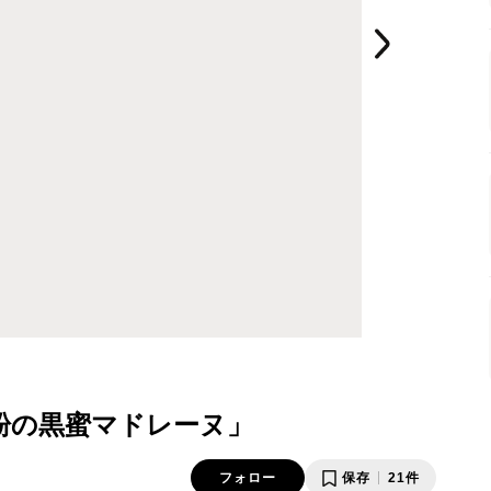
粉の黒蜜マドレーヌ」
フォロー
保存
21件