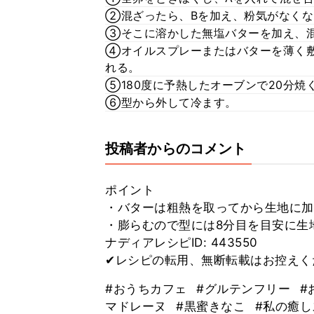
②混ざったら、Bを加え、粉気がなくな
③そこに溶かした無塩バターを加え、
④オイルスプレーまたはバターを薄く
れる。
⑤180度に予熱したオーブンで20分焼
⑥型から外して冷ます。
投稿者からのコメント
ポイント
・バターは粗熱を取ってから生地に加
・膨らむので型には8分目を目安に生
ナディアレシピID: 443550
✔レシピの転用、無断転載はお控えく
#おうちカフェ
#グルテンフリー
#
マドレーヌ
#黒蜜きなこ
#私の癒し