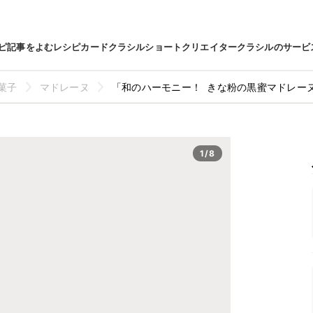
ピ
記事をよむ
レシピカード
クラシルショート
クリエイター
クラシルのサービ
菓子
マドレーヌ
「和のハーモニー！ きな粉の黒蜜マドレー
1/8