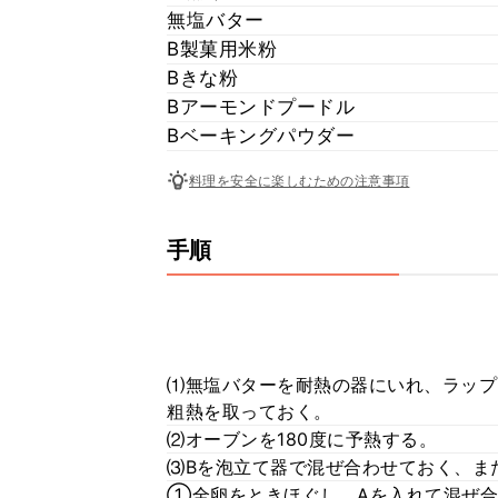
無塩バター
B製菓用米粉
Bきな粉
Bアーモンドプードル
Bベーキングパウダー
料理を安全に楽しむための注意事項
手順
⑴無塩バターを耐熱の器にいれ、ラップ
粗熱を取っておく。
⑵オーブンを180度に予熱する。
⑶Bを泡立て器で混ぜ合わせておく、ま
①全卵をときほぐし、Aを入れて混ぜ合