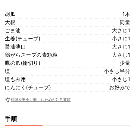
胡瓜
1本
大根
同量
ごま油
大さじ1
生姜(チューブ)
小さじ1
醤油薄口
大さじ1
鶏がらスープの素顆粒
大さじ1
鷹の爪(輪切り)
少量
塩
小さじ半分
塩もみ用
小さじ1
にんにく(チューブ)
お好みで
料理を安全に楽しむための注意事項
手順