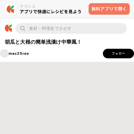
胡瓜と大根の簡単浅漬け中華風！
mac25reo
フォロー