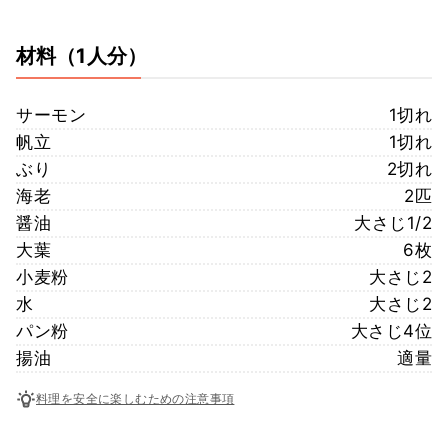
材料
（1人分）
サーモン
1切れ
帆立
1切れ
ぶり
2切れ
海老
2匹
醤油
大さじ1/2
大葉
6枚
小麦粉
大さじ2
水
大さじ2
パン粉
大さじ4位
揚油
適量
料理を安全に楽しむための注意事項