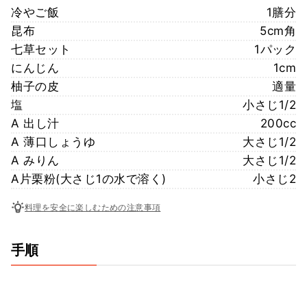
冷やご飯
1膳分
昆布
5cm角
七草セット
1パック
にんじん
1cm
柚子の皮
適量
塩
小さじ1/2
A 出し汁
200cc
A 薄口しょうゆ
大さじ1/2
A みりん
大さじ1/2
A片栗粉(大さじ1の水で溶く)
小さじ2
料理を安全に楽しむための注意事項
手順