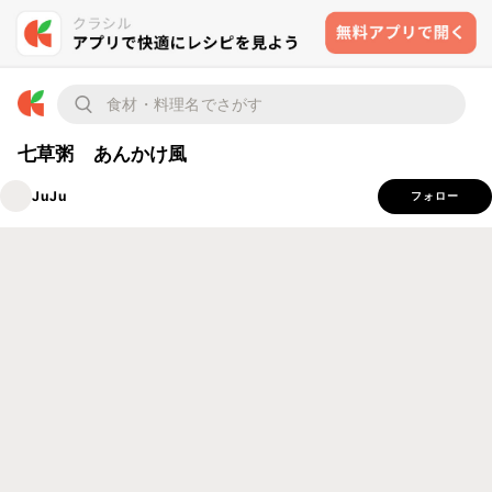
七草粥 あんかけ風
JuJu
フォロー