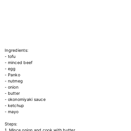
Ingredients:
- tofu
- minced beef
- egg
- Panko
- nutmeg
- onion
- butter
- okonomiyaki sauce
- ketchup
- mayo
Steps:
1. Mince onion and cook with butter