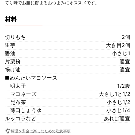
てり味でお腹に貯まるおつまみにオススメです。
材料
切りもち
2個
里芋
大き目2個
醤油
小さじ1
片栗粉
適宜
揚げ油
適宜
■めんたいマヨソース
明太子
1/2腹
マヨネーズ
大さじ1と1/2
昆布茶
小さじ1/2
薄口しょうゆ
小さじ1/4
ルッコラなど
あれば適宜
料理を安全に楽しむための注意事項