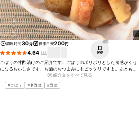
303
30
200
調理時間
費用目安
分
円
4.64
保存
(
6
)
ごぼうの甘酢漬けのご紹介です。ごぼうのポリポリとした食感がくせ
になるおいしさです。お酒のおつまみにもピッタリですよ。あともう
紹介文をすべて見る
一品欲しいときにも便利なレシピなので、ぜひお試しくださいね。
#
ごぼう
#
冬野菜
#
野菜