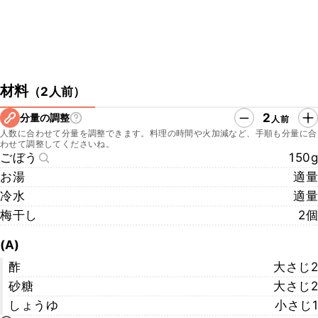
材料
（
2人前
）
2
分量の調整
人前
人数に合わせて分量を調整できます。料理の時間や火加減など、手順も分量に合
わせて調整してくださいね。
ごぼう
150g
お湯
適量
冷水
適量
梅干し
2個
(A)
酢
大さじ2
砂糖
大さじ2
しょうゆ
小さじ1