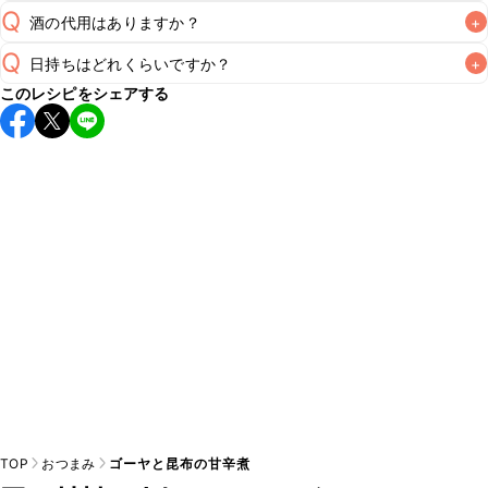
Q
酒の代用はありますか？
+
A
Q
日持ちはどれくらいですか？
+
A
このレシピをシェアする
保存期間は冷蔵で翌日中が目安です。なるべくお早めにお召
し上がりください。

A
※日持ちは目安です。
こちら
の注意事項をご確認の上、正し
TOP
おつまみ
ゴーヤと昆布の甘辛煮