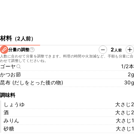
材料
（
2人前
）
2
分量の調整
人前
人数に合わせて分量を調整できます。料理の時間や火加減など、手順も分量に合
わせて調整してくださいね。
ゴーヤ
1/2本
かつお節
2g
昆布 (だしをとった後の物)
30g
調味料
しょうゆ
大さじ2
酒
大さじ2
みりん
大さじ1
砂糖
大さじ1