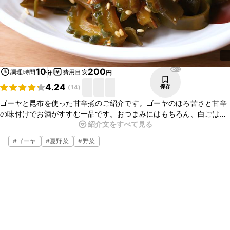
820
10
200
調理時間
費用目安
分
円
4.24
保存
(
14
)
ゴーヤと昆布を使った甘辛煮のご紹介です。ゴーヤのほろ苦さと甘辛
の味付けでお酒がすすむ一品です。おつまみにはもちろん、白ごはん
紹介文をすべて見る
にもピッタリです。あともう一品欲しい時にもとても便利ですよ。ぜ
ひお試しくださいね。
#
ゴーヤ
#
夏野菜
#
野菜