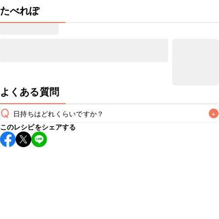
たべれぽ
よくある質問
Q
日持ちはどれくらいですか？
+
このレシピをシェアする
保存期間は冷蔵で当日中が目安です。なるべくお早めにお召
し上がりください。

A
※日持ちは目安です。
こちら
の注意事項をご確認の上、正し