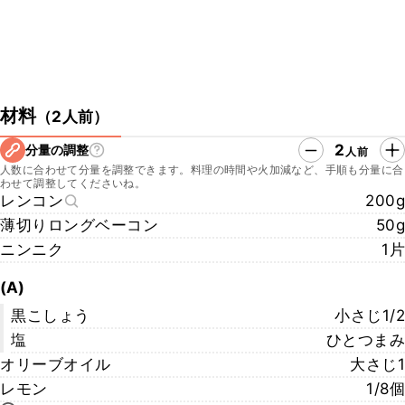
材料
（
2人前
）
2
分量の調整
人前
人数に合わせて分量を調整できます。料理の時間や火加減など、手順も分量に合
わせて調整してくださいね。
レンコン
200g
薄切りロングベーコン
50g
ニンニク
1片
(A)
黒こしょう
小さじ1/2
塩
ひとつまみ
オリーブオイル
大さじ1
レモン
1/8個