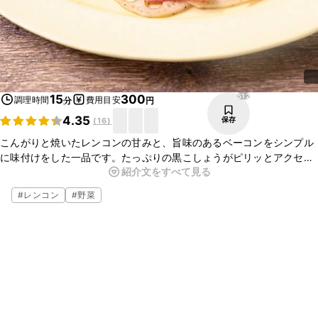
512
15
300
調理時間
費用目安
分
円
4.35
保存
(
16
)
こんがりと焼いたレンコンの甘みと、旨味のあるベーコンをシンプル
に味付けをした一品です。たっぷりの黒こしょうがピリッとアクセン
紹介文をすべて見る
トになって、おかずとしてはもちろん、お酒のおつまみとしてもぴっ
たりです。レモンをギュッと絞って、爽やかな味わいもお楽しみくだ
#
レンコン
#
野菜
さい。