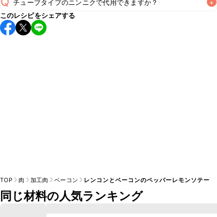
Q
チューブタイプのニンニクで代用できますか？
+
保存期間は冷蔵で翌日中が目安です。なるべくお早めにお召
このレシピをシェアする
し上がりください。

A
チューブタイプのニンニクを使用してもお作りいただけま
A
す。小さじ1を目安に加え、お好みの風味になるようご調節く
※日持ちは目安です。
こちら
の注意事項をご確認の上、正し
TOP
肉
加工肉
ベーコン
レンコンとベーコンのペッパーレモンソテー
同じ材料の人気ランキング