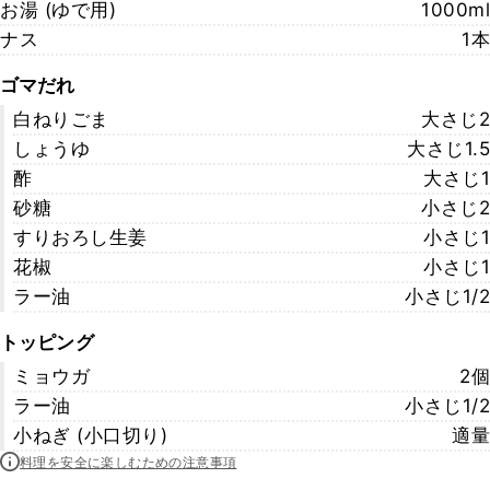
お湯 (ゆで用)
1000ml
ナス
1本
ゴマだれ
白ねりごま
大さじ2
しょうゆ
大さじ1.5
酢
大さじ1
砂糖
小さじ2
すりおろし生姜
小さじ1
花椒
小さじ1
ラー油
小さじ1/2
トッピング
ミョウガ
2個
ラー油
小さじ1/2
小ねぎ (小口切り)
適量
料理を安全に楽しむための注意事項