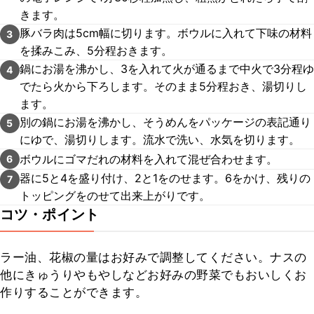
きます。
豚バラ肉は5cm幅に切ります。ボウルに入れて下味の材料
3
を揉みこみ、5分程おきます。
鍋にお湯を沸かし、3を入れて火が通るまで中火で3分程ゆ
4
でたら火から下ろします。そのまま5分程おき、湯切りし
ます。
別の鍋にお湯を沸かし、そうめんをパッケージの表記通り
5
にゆで、湯切りします。流水で洗い、水気を切ります。
ボウルにゴマだれの材料を入れて混ぜ合わせます。
6
器に5と4を盛り付け、2と1をのせます。6をかけ、残りの
7
トッピングをのせて出来上がりです。
コツ・ポイント
ラー油、花椒の量はお好みで調整してください。ナスの
他にきゅうりやもやしなどお好みの野菜でもおいしくお
作りすることができます。