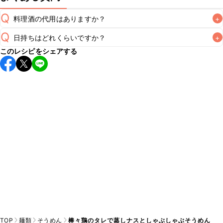
Q
料理酒の代用はありますか？
+
Q
日持ちはどれくらいですか？
+
A
このレシピをシェアする
こちらのレシピは出来たてをお召し上がりいただくことをお
すすめします。

A
※日持ちは目安です。
こちら
の注意事項をご確認の上、正し
TOP
麺類
そうめん
棒々鶏のタレで蒸しナスとしゃぶしゃぶそうめん