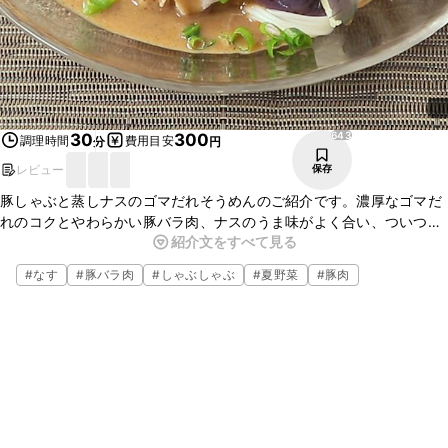
643
30
300
調理時間
費用目安
分
円
レビュー
保存
豚しゃぶと蒸しナスのゴマだれそうめんのご紹介です。濃厚なゴマだ
れのコクとやわらかい豚バラ肉、ナスのうま味がよく合い、ついつい
紹介文をすべて見る
お箸が止まらなくなりますよ。お昼ごはんなどにおすすめですので、
ぜひお試しくださいね。
#
なす
#
豚バラ肉
#
しゃぶしゃぶ
#
夏野菜
#
豚肉