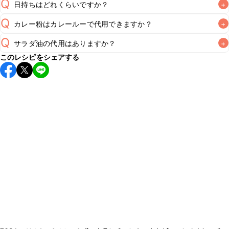
Q
日持ちはどれくらいですか？
+
Q
カレー粉はカレールーで代用できますか？
+
保存期間は冷蔵で当日中が目安です。なるべくお早めにお召
し上がりください。

Q
サラダ油の代用はありますか？
+
A
カレールーにはスパイスの他に塩分や油分、薄力粉などが含
A
このレシピをシェアする
まれるため、代用せず、レシピ通りカレー粉を使用すること
※日持ちは目安です。
こちら
の注意事項をご確認の上、正し
A