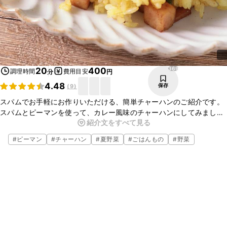
369
20
400
調理時間
費用目安
分
円
4.48
保存
(
9
)
スパムでお手軽にお作りいただける、簡単チャーハンのご紹介です。
スパムとピーマンを使って、カレー風味のチャーハンにしてみまし
紹介文をすべて見る
た。カレー粉のスパイシーな香りが食欲をそそる一品です。とっても
簡単なので、さっと済ませたい日の昼ごはんなどもぴったりですよ。
#
ピーマン
#
チャーハン
#
夏野菜
#
ごはんもの
#
野菜
ぜひ作ってみてくださいね。