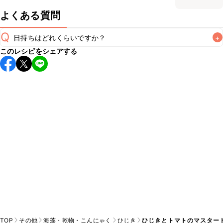
よくある質問
Q
日持ちはどれくらいですか？
+
このレシピをシェアする
保存期間は冷蔵で当日中が目安です。なるべくお早めにお召
し上がりください。

A
※日持ちは目安です。
こちら
の注意事項をご確認の上、正し
TOP
その他
海藻・乾物・こんにゃく
ひじき
ひじきとトマトのマスター