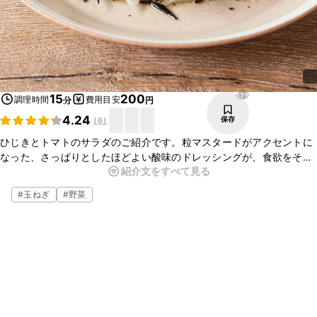
175
15
200
調理時間
費用目安
分
円
4.24
保存
(
6
)
ひじきとトマトのサラダのご紹介です。粒マスタードがアクセントに
なった、さっぱりとしたほどよい酸味のドレッシングが、食欲をそそ
紹介文をすべて見る
る一品です。和食と洋食の両方に合う、万能な副菜ですよ。ぜひお試
しくださいね。
#
玉ねぎ
#
野菜