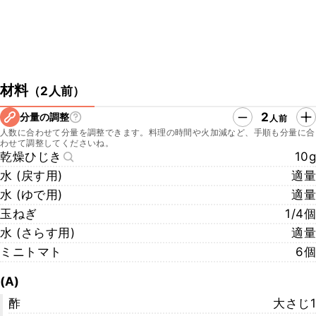
材料
（
2人前
）
2
分量の調整
人前
人数に合わせて分量を調整できます。料理の時間や火加減など、手順も分量に合
わせて調整してくださいね。
乾燥ひじき
10g
水 (戻す用)
適量
水 (ゆで用)
適量
玉ねぎ
1/4個
水 (さらす用)
適量
ミニトマト
6個
(A)
酢
大さじ1