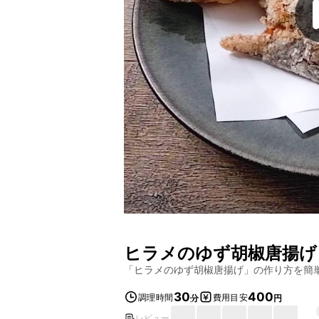
ヒラメのゆず胡椒唐揚げ
「
ヒラメのゆず胡椒唐揚げ
」の作り方を簡
30
400
調理時間
費用目安
分
円
レビュー