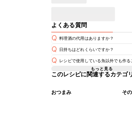
よくある質問
Q
料理酒の代用はありますか？
Q
日持ちはどれくらいですか？
A
Q
レシピで使用している魚以外でも作る
保存期間は冷蔵で翌日中が目安です。
A
もっと見る
このレシピに関連するカテゴ
A
※日持ちは目安です。
こちら
おつまみ
そ