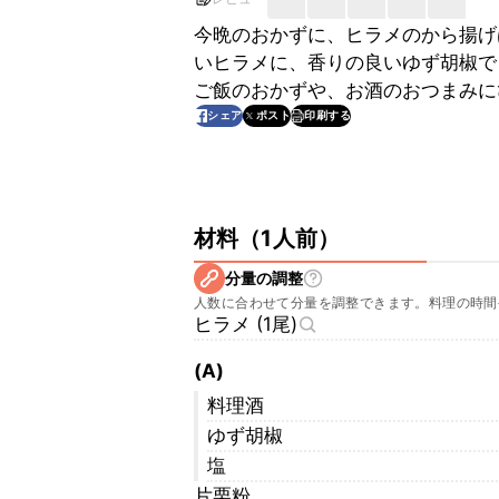
今晩のおかずに、ヒラメのから揚げ
いヒラメに、香りの良いゆず胡椒で
ご飯のおかずや、お酒のおつまみに
印刷する
シェア
ポスト
材料
（
1人前
）
分量の調整
人数に合わせて分量を調整できます。料理の時間
ヒラメ (1尾)
(A)
料理酒
ゆず胡椒
塩
片栗粉