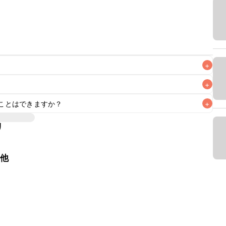
+
+
ことはできますか？
+
なるべくお早めにお召し上がりください。

リ
の他