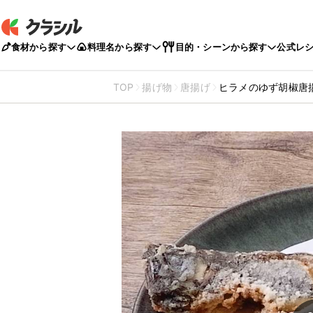
食材から探す
料理名から探す
目的・シーンから探す
公式レ
TOP
揚げ物
唐揚げ
ヒラメのゆず胡椒唐