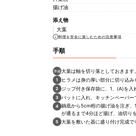
揚げ油
添え物
大葉
料理を安全に楽しむための注意事項
手順
大葉は軸を切り落としておきます
準備
ヒラメは身の厚い部分に切り込み
1
ジップ付き保存袋に、1、(A)を入
2
バットに入れ、キッチンペーパー
3
鍋底から5cm程の揚げ油を注ぎ、
4
が通るまで4分ほど揚げ、油切り
大葉を敷いた器に盛り付け完成で
5