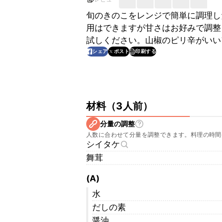
旬のきのこをレンジで簡単に調理し
用はできますが甘さはお好みで調整
試しください。山椒のピリ辛がいい
印刷する
シェア
ポスト
材料
（
3人前
）
分量の調整
人数に合わせて分量を調整できます。料理の時間
シイタケ
舞茸
(A)
水
だしの素
醤油