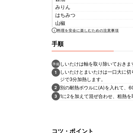
みりん
はちみつ
山椒
料理を安全に楽しむための注意事項
手順
しいたけは軸を取り除いておきま
準備
しいたけとまいたけは一口大に切
1
ジで3分加熱します。
別の耐熱ボウルに(A)を入れて、
2
1に2を加えて混ぜ合わせ、粗熱
3
コツ・ポイント