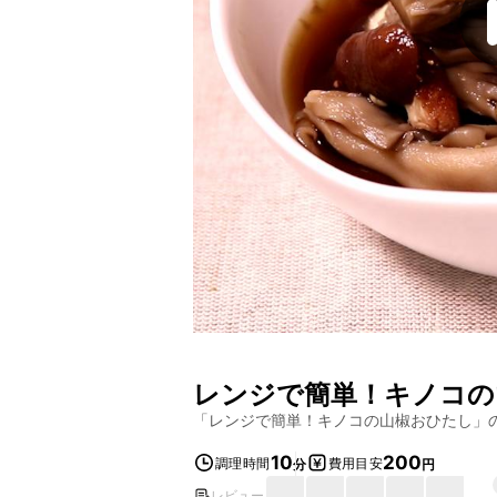
レンジで簡単！キノコの
「
レンジで簡単！キノコの山椒おひたし
」
10
200
調理時間
費用目安
分
円
レビュー