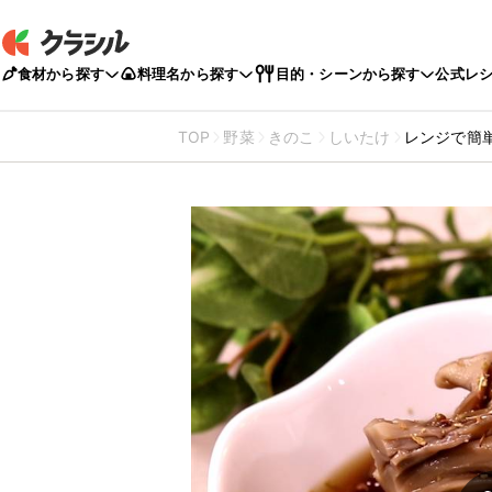
食材から探す
料理名から探す
目的・シーンから探す
公式レ
TOP
野菜
きのこ
しいたけ
レンジで簡