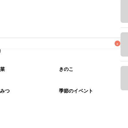
+
リ
なるべくお早めにお召し上がりください。

野菜
きのこ
ちみつ
季節のイベント