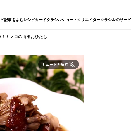
シピ
記事をよむ
レシピカード
クラシルショート
クリエイター
クラシルのサー
単！キノコの山椒おひたし
ミュートを解除