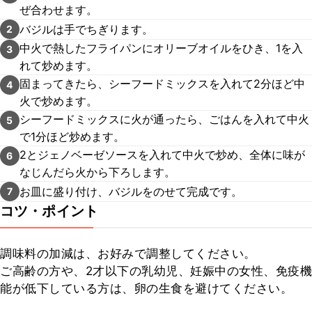
ぜ合わせます。
バジルは手でちぎります。
2
中火で熱したフライパンにオリーブオイルをひき、1を入
3
れて炒めます。
固まってきたら、シーフードミックスを入れて2分ほど中
4
火で炒めます。
シーフードミックスに火が通ったら、ごはんを入れて中火
5
で1分ほど炒めます。
2とジェノベーゼソースを入れて中火で炒め、全体に味が
6
なじんだら火から下ろします。
お皿に盛り付け、バジルをのせて完成です。
7
コツ・ポイント
調味料の加減は、お好みで調整してください。

ご高齢の方や、2才以下の乳幼児、妊娠中の女性、免疫機
能が低下している方は、卵の生食を避けてください。