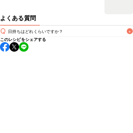
よくある質問
Q
日持ちはどれくらいですか？
+
このレシピをシェアする
保存期間は冷蔵で当日中が目安です。なるべくお早めにお召
し上がりください。

A
※日持ちは目安です。
こちら
の注意事項をご確認の上、正し