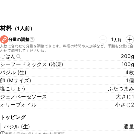
材料
（
1人前
）
1
分量の調整
人前
人数に合わせて分量を調整できます。料理の時間や火加減など、手順も分量に合
わせて調整してくださいね。
ごはん
200g
シーフードミックス (冷凍)
100g
バジル (生)
4枚
卵 (Mサイズ)
1個
塩こしょう
ふたつまみ
ジェノベーゼソース
大さじ1
オリーブオイル
小さじ2
トッピング
バジル (生)
適量
料理を安全に楽しむための注意事項