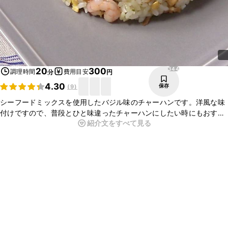
344
20
300
調理時間
費用目安
分
円
4.30
保存
(
9
)
シーフードミックスを使用したバジル味のチャーハンです。洋風な味
付けですので、普段とひと味違ったチャーハンにしたい時にもおすす
紹介文をすべて見る
めです。バジルの香が食欲をそそります。ぜひ作ってみてください
ね。