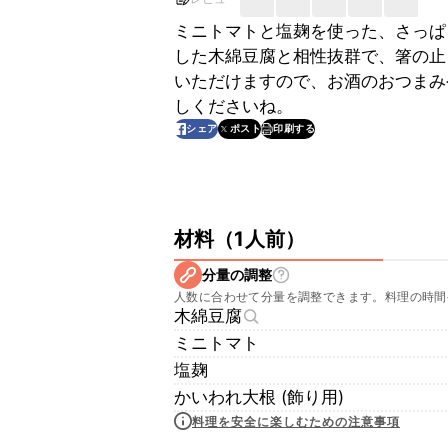
ミニトマトと塩麹を使った、さっぱ
した木綿豆腐と相性抜群で、箸の止
いただけますので、お酒のおつまみ
しくださいね。
印刷する
シェア
ポスト
材料
（
1人前
）
分量の調整
人数に合わせて分量を調整できます。料理の時間
木綿豆腐
ミニトマト
塩麹
かいわれ大根 (飾り用)
料理を安全に楽しむための注意事項