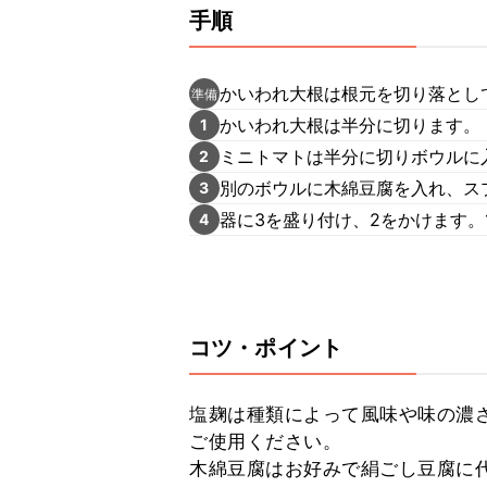
手順
かいわれ大根は根元を切り落とし
準備
かいわれ大根は半分に切ります。
1
ミニトマトは半分に切りボウルに
2
別のボウルに木綿豆腐を入れ、ス
3
器に3を盛り付け、2をかけます。
4
コツ・ポイント
塩麹は種類によって風味や味の濃
ご使用ください。

木綿豆腐はお好みで絹ごし豆腐に