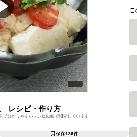
こ
奴
レシピ・作り方
単で分かりやすいレシピ動画で紹介しています。
保存
186
件