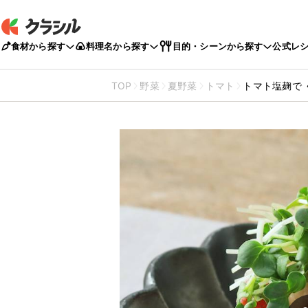
食材から探す
料理名から探す
目的・シーンから探す
公式レ
TOP
野菜
夏野菜
トマト
トマト塩麹で 