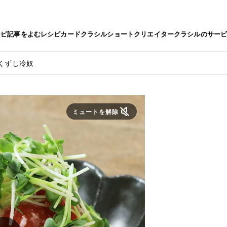
シピ
記事をよむ
レシピカード
クラシルショート
クリエイター
クラシルのサー
くずし冷奴
ミュートを解除