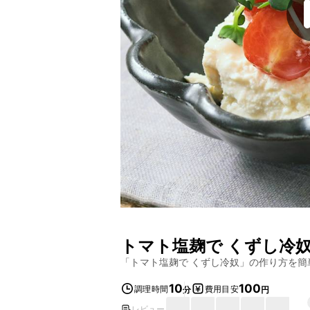
トマト塩麹で くずし冷
「
トマト塩麹で くずし冷奴
」の作り方を簡
10
100
調理時間
費用目安
分
円
レビュー