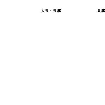
保存期間は冷蔵で当日中が目安です。
A
※日持ちは目安です。
こちら
大豆・豆腐
豆