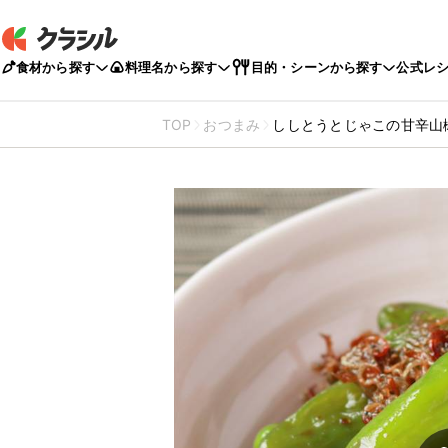
食材から探す
料理名から探す
目的・シーンから探す
公式レ
TOP
おつまみ
ししとうとじゃこの甘辛山