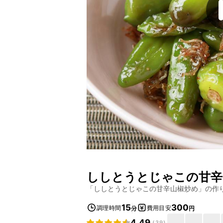
ししとうとじゃこの甘辛
「
ししとうとじゃこの甘辛山椒炒め
」の作
15
300
調理時間
費用目安
分
円
4.49
(
39
)