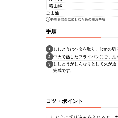
粉山椒
ごま油
料理を安全に楽しむための注意事項
手順
ししとうはヘタを取り、1cmの切
1
中火で熱したフライパンにごま油
2
ししとうがしんなりとして火が通
3
完成です。
コツ・ポイント
ししとうに切り込みを入れると、炒