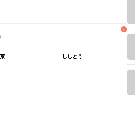
+
リ
なるべくお早めにお召し上がりください。

野菜
ししとう