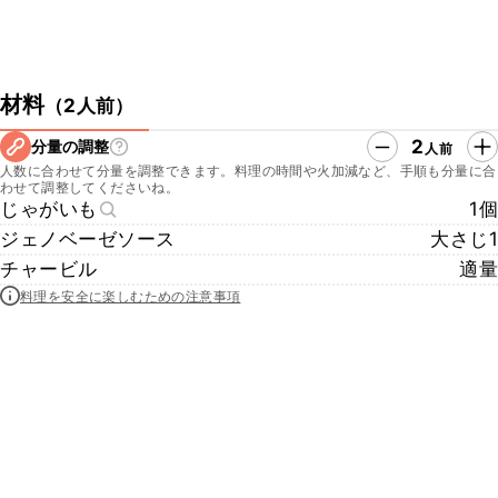
材料
（
2人前
）
2
分量の調整
人前
人数に合わせて分量を調整できます。料理の時間や火加減など、手順も分量に合
わせて調整してくださいね。
じゃがいも
1個
ジェノベーゼソース
大さじ1
チャービル
適量
料理を安全に楽しむための注意事項