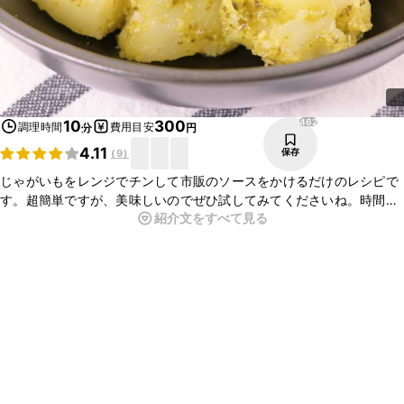
462
10
300
調理時間
費用目安
分
円
4.11
保存
(
9
)
じゃがいもをレンジでチンして市販のソースをかけるだけのレシピで
す。超簡単ですが、美味しいのでぜひ試してみてくださいね。時間の
紹介文をすべて見る
ない時などにぴったりの1品になりますよ。マヨネーズなど入れても
美味しいですよ。