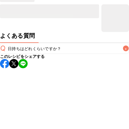
よくある質問
Q
日持ちはどれくらいですか？
+
このレシピをシェアする
保存期間は冷蔵で翌日中が目安です。なるべくお早めにお召
し上がりください。

A
※日持ちは目安です。
こちら
の注意事項をご確認の上、正し