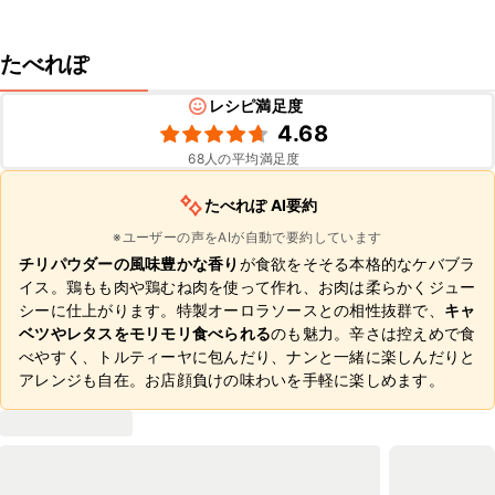
たべれぽ
レシピ満足度
4.68
68
人の平均満足度
たべれぽ AI要約
※ユーザーの声をAIが自動で要約しています
チリパウダーの風味豊かな香り
が食欲をそそる本格的なケバブラ
イス。鶏もも肉や鶏むね肉を使って作れ、お肉は柔らかくジュー
シーに仕上がります。特製オーロラソースとの相性抜群で、
キャ
ベツやレタスをモリモリ食べられる
のも魅力。辛さは控えめで食
べやすく、トルティーヤに包んだり、ナンと一緒に楽しんだりと
アレンジも自在。お店顔負けの味わいを手軽に楽しめます。