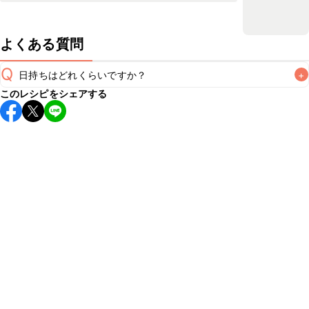
よくある質問
Q
日持ちはどれくらいですか？
+
このレシピをシェアする
保存期間は冷蔵で当日中が目安です。なるべくお早めにお召
し上がりください。

A
※日持ちは目安です。
こちら
の注意事項をご確認の上、正し