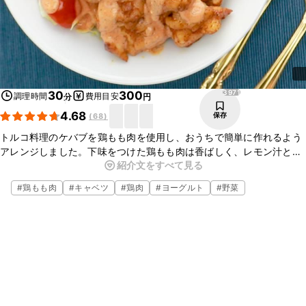
3971
30
300
調理時間
費用目安
分
円
4.68
保存
(
68
)
トルコ料理のケバブを鶏もも肉を使用し、おうちで簡単に作れるよう
アレンジしました。下味をつけた鶏もも肉は香ばしく、レモン汁と無
紹介文をすべて見る
糖ヨーグルトの酸味とケチャップとマヨネーズの甘味が効いたマイル
ドなソースがよく合います。
#
鶏もも肉
#
キャベツ
#
鶏肉
#
ヨーグルト
#
野菜