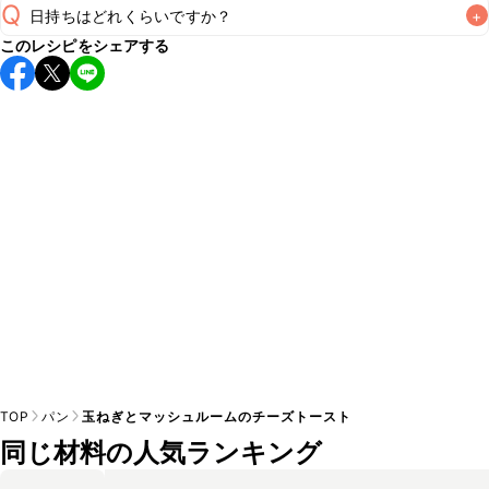
Q
日持ちはどれくらいですか？
+
このレシピをシェアする
保存期間は冷蔵で当日中が目安です。なるべくお早めにお召
し上がりください。

A
※日持ちは目安です。
こちら
の注意事項をご確認の上、正し
TOP
パン
玉ねぎとマッシュルームのチーズトースト
同じ材料の人気ランキング