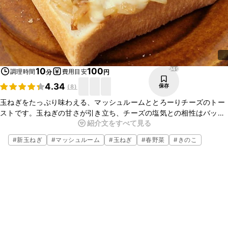
949
10
100
調理時間
費用目安
分
円
4.34
保存
(
8
)
玉ねぎをたっぷり味わえる、マッシュルームととろーりチーズのトー
ストです。玉ねぎの甘さが引き立ち、チーズの塩気との相性はバッチ
紹介文をすべて見る
リです。ささっと仕上がりますので、朝食やおやつにオススメです。
ぜひお試しくださいね。
#
新玉ねぎ
#
マッシュルーム
#
玉ねぎ
#
春野菜
#
きのこ