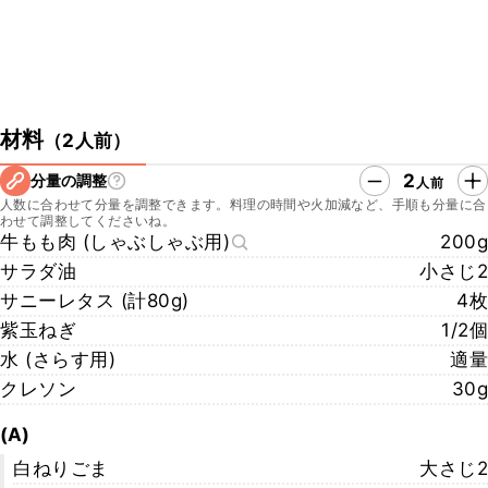
材料
（
2人前
）
2
分量の調整
人前
人数に合わせて分量を調整できます。料理の時間や火加減など、手順も分量に合
わせて調整してくださいね。
牛もも肉 (しゃぶしゃぶ用)
200g
サラダ油
小さじ2
サニーレタス (計80g)
4枚
紫玉ねぎ
1/2個
水 (さらす用)
適量
クレソン
30g
(A)
白ねりごま
大さじ2