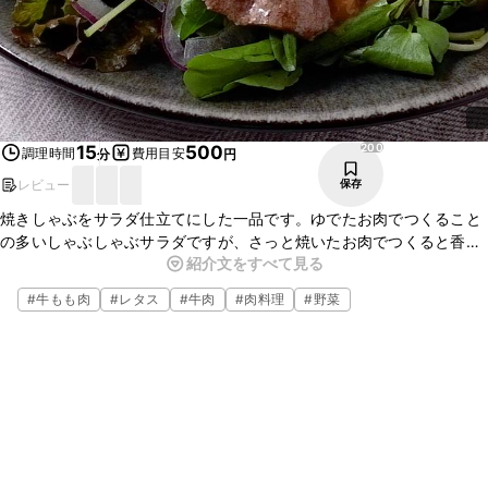
200
15
500
調理時間
費用目安
分
円
レビュー
保存
焼きしゃぶをサラダ仕立てにした一品です。ゆでたお肉でつくること
の多いしゃぶしゃぶサラダですが、さっと焼いたお肉でつくると香ば
紹介文をすべて見る
しい仕上がりになって一味違いますよ。主菜にもなるボリュームたっ
ぷりなサラダです。ぜひ試してみてくださいね。
#
牛もも肉
#
レタス
#
牛肉
#
肉料理
#
野菜