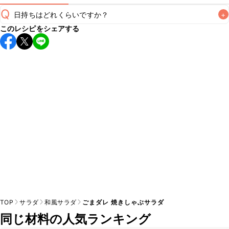
Q
日持ちはどれくらいですか？
+
このレシピをシェアする
保存期間は冷蔵で当日中が目安です。なるべくお早めにお召
し上がりください。

A
※日持ちは目安です。
こちら
の注意事項をご確認の上、正し
TOP
サラダ
和風サラダ
ごまダレ 焼きしゃぶサラダ
同じ材料の人気ランキング