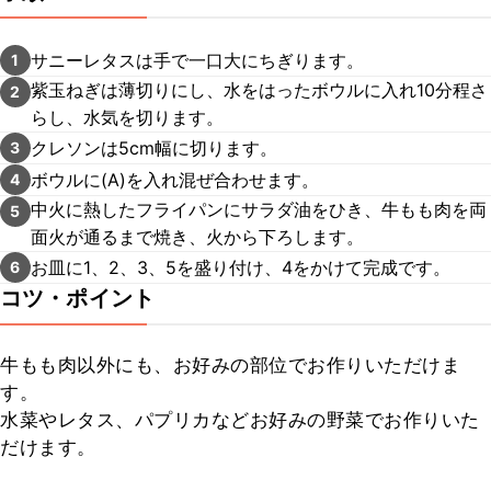
サニーレタスは手で一口大にちぎります。
1
紫玉ねぎは薄切りにし、水をはったボウルに入れ10分程さ
2
らし、水気を切ります。
クレソンは5cm幅に切ります。
3
ボウルに(A)を入れ混ぜ合わせます。
4
中火に熱したフライパンにサラダ油をひき、牛もも肉を両
5
面火が通るまで焼き、火から下ろします。
お皿に1、2、3、5を盛り付け、4をかけて完成です。
6
コツ・ポイント
牛もも肉以外にも、お好みの部位でお作りいただけま
す。

水菜やレタス、パプリカなどお好みの野菜でお作りいた
だけます。