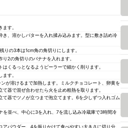
きます。
砕き、溶かしバターを入れ揉み込みます。型に敷き詰め冷
て残りの3本は1cm角の角切りにします。
作り2の角切りのバナナを入れます。
トはくるっとなるようピーラーで細かく削ります。
します。
チンが溶けるまで加熱します。ミルクチョコレート、卵黄を
立て器で混ぜ合わせたら火を止め粗熱を取ります。
立て器でツノが立つまで泡立てます。6を少しずつ入れゴム
ナを並べ、中心に3を入れ、7を流し込み冷蔵庫で3時間冷
コアパウダー、4を振りかけて食べやすい大きさに切り分