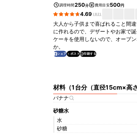
250
500
調理時間
費用目安
分
円
4.69
(
82
)
大人から子供まで喜ばれること間違
に作れるので、デザートやお家で誕
ケーキを使用しないので、オーブン
か。
印刷する
シェア
ポスト
材料
（
1台分（直径15cm×高
バナナ
砂糖水
水
砂糖