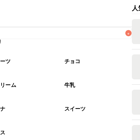
人
+
リ
なるべくお早めにお召し上がりください。

イーツ
チョコ
クリーム
牛乳
ナナ
スイーツ
ース