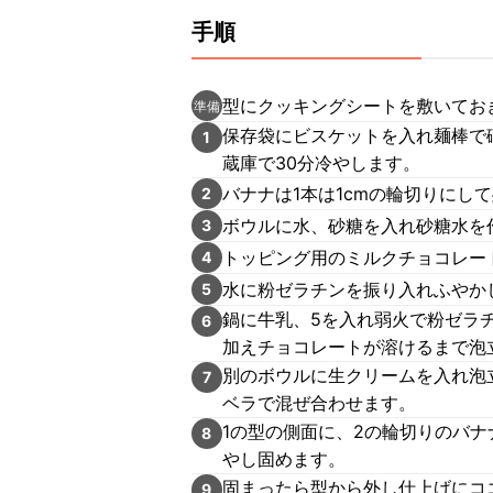
手順
型にクッキングシートを敷いてお
準備
保存袋にビスケットを入れ麺棒で
1
蔵庫で30分冷やします。
バナナは1本は1cmの輪切りにし
2
ボウルに水、砂糖を入れ砂糖水を
3
トッピング用のミルクチョコレー
4
水に粉ゼラチンを振り入れふやか
5
鍋に牛乳、5を入れ弱火で粉ゼラ
6
加えチョコレートが溶けるまで泡
別のボウルに生クリームを入れ泡
7
ベラで混ぜ合わせます。
1の型の側面に、2の輪切りのバナ
8
やし固めます。
固まったら型から外し仕上げにコ
9