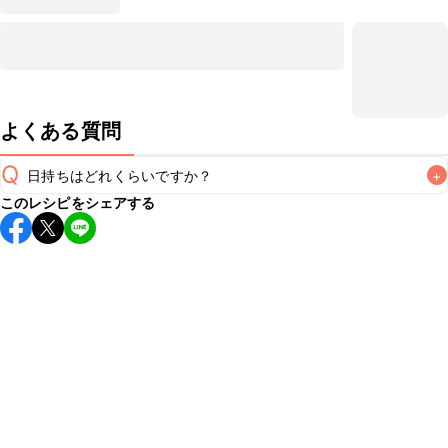
よくある質問
Q
日持ちはどれくらいですか？
+
このレシピをシェアする
保存期間は冷蔵で当日中が目安です。なるべくお早めにお召
し上がりください。

A
※日持ちは目安です。
こちら
の注意事項をご確認の上、正し