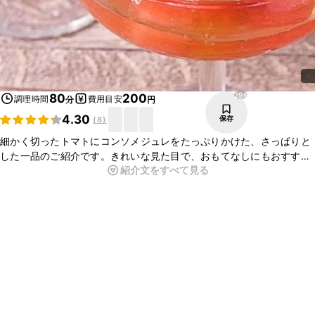
296
80
200
調理時間
費用目安
分
円
4.30
保存
(
8
)
細かく切ったトマトにコンソメジュレをたっぷりかけた、さっぱりと
した一品のご紹介です。きれいな見た目で、おもてなしにもおすすめ
紹介文をすべて見る
ですよ。ぜひお試しくださいね。