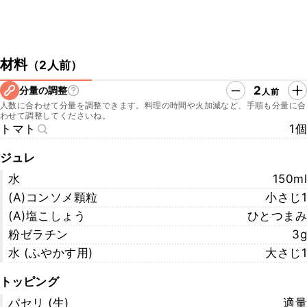
材料
（
2人前
）
2
分量の調整
人前
人数に合わせて分量を調整できます。料理の時間や火加減など、手順も分量に合
わせて調整してくださいね。
トマト
1個
ジュレ
水
150ml
(A)コンソメ顆粒
小さじ1
(A)塩こしょう
ひとつまみ
粉ゼラチン
3g
水 (ふやかす用)
大さじ1
トッピング
パセリ (生)
適量