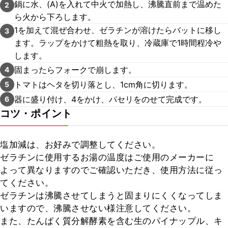
鍋に水、(A)を入れて中火で加熱し、沸騰直前まで温めた
2
ら火から下ろします。
1を加えて混ぜ合わせ、ゼラチンが溶けたらバットに移し
3
ます。ラップをかけて粗熱を取り、冷蔵庫で1時間程冷や
します。
固まったらフォークで崩します。
4
トマトはヘタを切り落とし、1cm角に切ります。
5
器に盛り付け、4をかけ、パセリをのせて完成です。
6
コツ・ポイント
塩加減は、お好みで調整してください。

ゼラチンに使用するお湯の温度はご使用のメーカーに
よって異なりますのでご確認いただき、使用方法に従っ
てください。

ゼラチンは沸騰させてしまうと固まりにくくなってしま
いますので、沸騰させない様注意してください。

また、たんぱく質分解酵素を含む生のパイナップル、キ