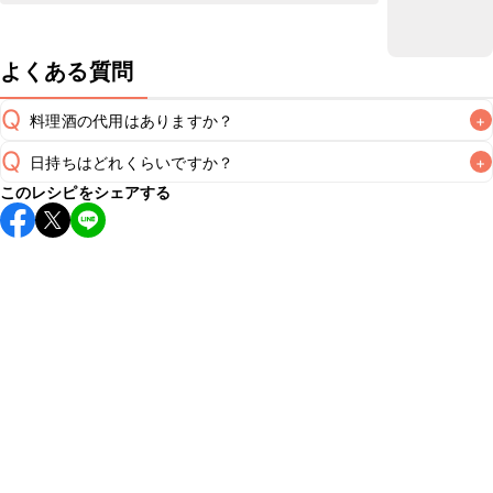
よくある質問
Q
料理酒の代用はありますか？
+
Q
日持ちはどれくらいですか？
+
A
このレシピをシェアする
保存期間は冷蔵で当日中が目安です。なるべくお早めにお召
し上がりください。

A
※日持ちは目安です。
こちら
の注意事項をご確認の上、正し