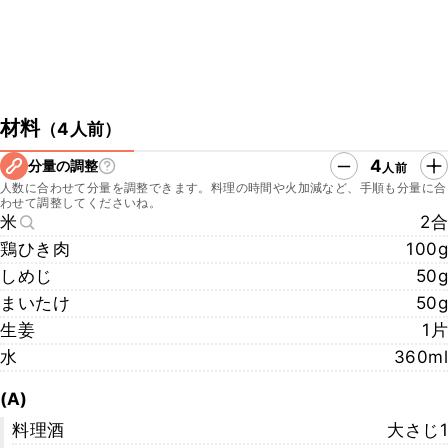
材料
（
4人前
）
4
分量の調整
人前
人数に合わせて分量を調整できます。料理の時間や火加減など、手順も分量に合
わせて調整してくださいね。
米
2合
鶏ひき肉
100g
しめじ
50g
まいたけ
50g
生姜
1片
水
360ml
(A)
料理酒
大さじ1