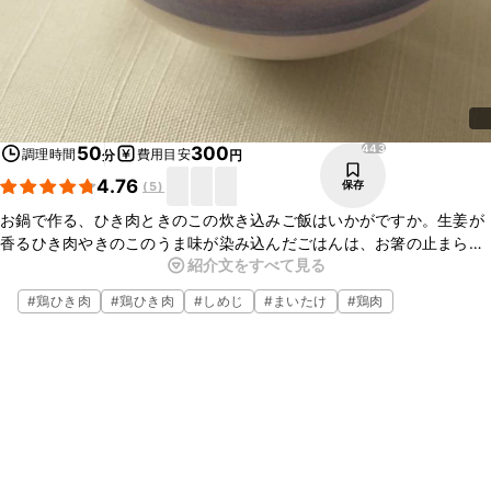
443
50
300
調理時間
費用目安
分
円
4.76
保存
(
5
)
お鍋で作る、ひき肉ときのこの炊き込みご飯はいかがですか。生姜が
香るひき肉やきのこのうま味が染み込んだごはんは、お箸の止まらな
紹介文をすべて見る
いおいしさです。お鍋を使って炊くことで、ささっと風味良く仕上が
りますよ。ぜひ、お試しくださいね。
#
鶏ひき肉
#
鶏ひき肉
#
しめじ
#
まいたけ
#
鶏肉