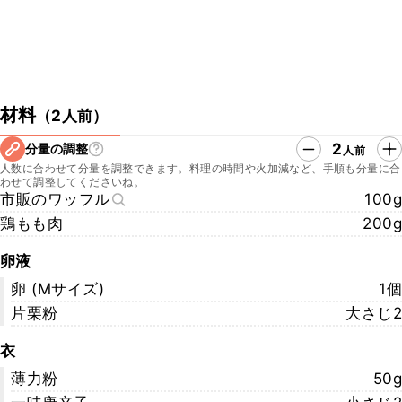
材料
（
2人前
）
2
分量の調整
人前
人数に合わせて分量を調整できます。料理の時間や火加減など、手順も分量に合
わせて調整してくださいね。
市販のワッフル
100g
鶏もも肉
200g
卵液
卵 (Mサイズ)
1個
片栗粉
大さじ2
衣
薄力粉
50g