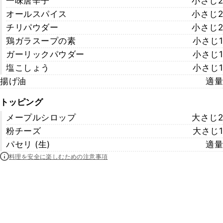
一味唐辛子
小さじ2
オールスパイス
小さじ2
チリパウダー
小さじ2
鶏ガラスープの素
小さじ1
ガーリックパウダー
小さじ1
塩こしょう
小さじ1
揚げ油
適量
トッピング
メープルシロップ
大さじ2
粉チーズ
大さじ1
パセリ (生)
適量
料理を安全に楽しむための注意事項