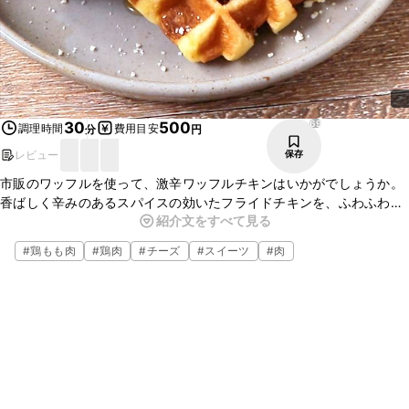
69
30
500
調理時間
費用目安
分
円
レビュー
保存
市販のワッフルを使って、激辛ワッフルチキンはいかがでしょうか。
香ばしく辛みのあるスパイスの効いたフライドチキンを、ふわふわの
紹介文をすべて見る
ワッフルにのせ、甘くて香りの良いメープルシロップをかけると、甘
辛さがたまらない一品になりますよ。ぜひお試しくださいね。
#
鶏もも肉
#
鶏肉
#
チーズ
#
スイーツ
#
肉