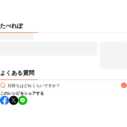
たべれぽ
よくある質問
Q
日持ちはどれくらいですか？
+
このレシピをシェアする
保存期間は冷蔵で当日中が目安です。なるべくお早めにお召
し上がりください。

A
※日持ちは目安です。
こちら
の注意事項をご確認の上、正し