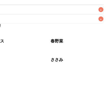
+
+
リ
なるべくお早めにお召し上がりください。

タス
春野菜
肉
ささみ