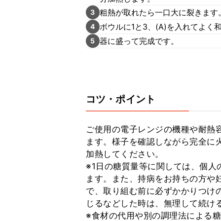
粗熱が取れたら一口大に裂きます
3
ボウルに1と3、(A)を入れてよく
4
器に盛って完成です。
5
コツ・ポイント
ご使用の電子レンジの機種や耐熱
ます。様子を確認しながら完全に
加熱してください。

※1日の糖質量等に関しては、個人
ます。また、持病をお持ちの方や
で、取り組む前に必ずかかりつけ
じるなどした時は、無理して続ける
※食材の代用や別の調理法による