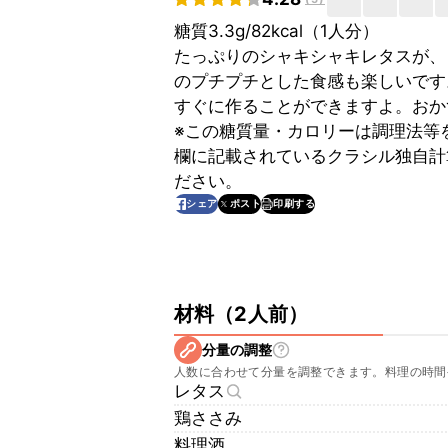
糖質3.3g/82kcal（1人分）
たっぷりのシャキシャキレタスが、
のプチプチとした食感も楽しいです
すぐに作ることができますよ。おか
※この糖質量・カロリーは調理法等
欄に記載されているクラシル独自計
ださい。
印刷する
シェア
ポスト
材料
（
2人前
）
分量の調整
人数に合わせて分量を調整できます。料理の時間
レタス
鶏ささみ
料理酒