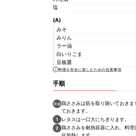
塩
(A)
みそ
みりん
ラー油
白いりごま
豆板醤
料理を安全に楽しむための注意事項
手順
鶏ささみは筋を取り除いておきま
準備
ておきます。
レタスは一口大にちぎります。
1
鶏ささみを耐熱容器に入れ、料理
2
分加熱します。