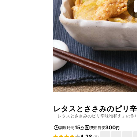
レタスとささみのピリ辛
「
レタスとささみのピリ辛味噌和え
」の作
15
300
調理時間
費用目安
分
円
4.28
(
5
)