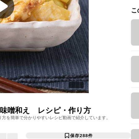
こ
味噌和え
レシピ・作り方
り方を簡単で分かりやすいレシピ動画で紹介しています。
保存
288
件