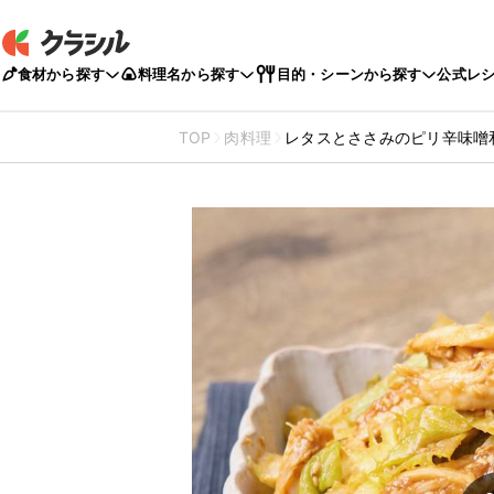
食材から探す
料理名から探す
目的・シーンから探す
公式レ
TOP
肉料理
レタスとささみのピリ辛味噌