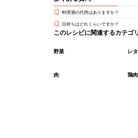
Q
料理酒の代用はありますか？
Q
日持ちはどれくらいですか？
A
このレシピに関連するカテゴ
保存期間は冷蔵で当日中が目安です。
A
※日持ちは目安です。
こちら
野菜
レ
肉
鶏