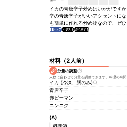
イカの青唐辛子炒めはいかがですか
辛の青唐辛子がいいアクセントにな
も簡単に作れる炒め物なので、ぜひ
印刷する
シェア
ポスト
材料
（
2人前
）
分量の調整
人数に合わせて分量を調整できます。料理の時間
イカ (冷凍、胴のみ)
青唐辛子
赤ピーマン
ニンニク
(A)
料理酒