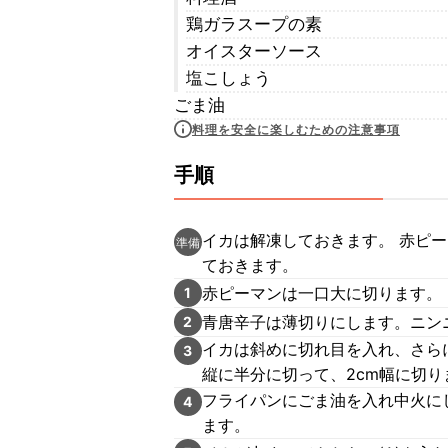
鶏ガラスープの素
オイスターソース
塩こしょう
ごま油
料理を安全に楽しむための注意事項
手順
イカは解凍しておきます。 赤ピ
準備
ておきます。
赤ピーマンは一口大に切ります。
1
青唐辛子は薄切りにします。ニン
2
イカは斜めに切れ目を入れ、さら
3
縦に半分に切って、2cm幅に切り
フライパンにごま油を入れ中火に
4
ます。