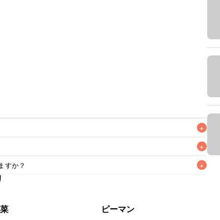
+
+
ますか？
+
なるべくお早めにお召し上がりください。

リ
もお作りいただけます。小さじ1を目安に加え、お好みの風味
野菜
ピーマン