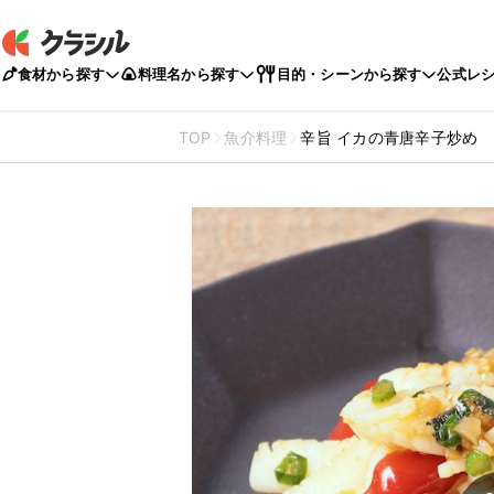
食材から探す
料理名から探す
目的・シーンから探す
公式レ
TOP
魚介料理
辛旨 イカの青唐辛子炒め