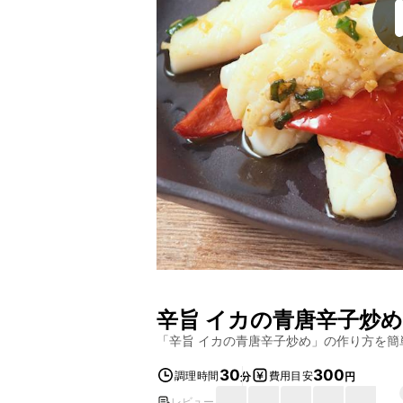
辛旨 イカの青唐辛子炒め
「
辛旨 イカの青唐辛子炒め
」の作り方を簡
30
300
調理時間
費用目安
分
円
レビュー